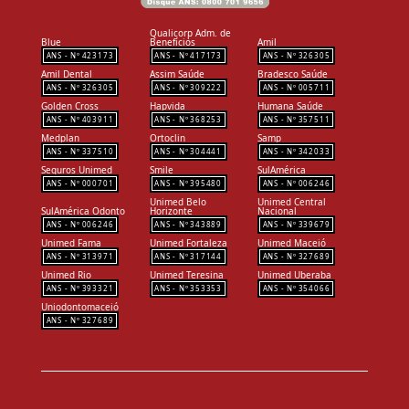
Qualicorp Adm. de
Blue
Benefícios
Amil
423173
417173
326305
Amil Dental
Assim Saúde
Bradesco Saúde
326305
309222
005711
Golden Cross
Hapvida
Humana Saúde
403911
368253
357511
Medplan
Ortoclin
Samp
337510
304441
342033
Seguros Unimed
Smile
SulAmérica
000701
395480
006246
Unimed Belo
Unimed Central
SulAmérica Odonto
Horizonte
Nacional
006246
343889
339679
Unimed Fama
Unimed Fortaleza
Unimed Maceió
313971
317144
327689
Unimed Rio
Unimed Teresina
Unimed Uberaba
393321
353353
354066
Uniodontomaceió
327689