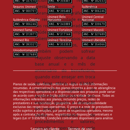
incluindo preços, rede de
337510
304441
342033
prestadores e sua
Seguros Unimed
Smile
SulAmérica
000701
395480
006246
abrangência geográfica, são
Unimed Belo
Unimed Central
de responsabilidade exclusiva
SulAmérica Odonto
Horizonte
Nacional
006246
343889
339679
das respectivas operadoras de
Unimed Fama
Unimed Fortaleza
Unimed Maceió
saúde. Inclusive, é importante
313971
317144
327689
salientar que os planos podem
Unimed Rio
Unimed Teresina
Unimed Uberaba
ser coparticipados, como
393321
353353
354066
Uniodontomaceió
também podem sofrear
327689
reajuste observando a data
base anual e o mês de
aniversário do beneficiário,
quando este ensejar em troca
de faixa etária, RN 63/ANS.
Planos de saúde coletivos, conforme as regras da ANS. Informações
resumidas. A comercialização dos planos respeita a área de abrangência
(adaptação: sugestão de
das respectivas operadoras e a disponibilidade dos produtos pode variar
acréscimo, buscando ser mais
de acordo com a região e órgão público ou entidade de classe. Todas as
informações referentes aos planos, incluindo preços, redes de
explícito quando a alteração
prestadores e sua localização geográfica, são de responsabilidade
exclusiva das respectivas operadoras. O preço e a rede de prestadores
do preço) Para conhecer a
estão sujeitos a alterações, por parte da respectiva operadora, mesmo
após a contratação do plano, respeitadas as disposições contratuais e
tabela completa de
legais (Lei nº 9.656/98). Condições contratuais disponíveis para análise.
procedimentos e valores,
consulte a operadora. A rede
Serviço ao cliente
Termos de uso