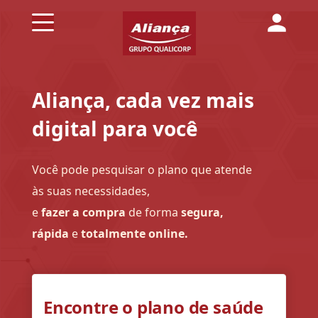
Aliança, cada vez mais
Conheça
digital para você
a
Aliança
Você pode pesquisar o plano que atende
às suas necessidades,
e
fazer a compra
de forma
segura,
Planos
de
rápida
e
totalmente online.
Saúde
Encontre o plano de saúde