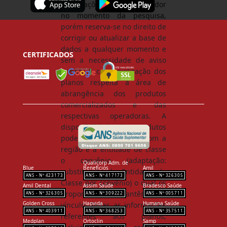
informações deste simulador
no momento da pesquisa,
porém reserva-se no direito de
corrigir ou atualizar a base de
dados a qualquer momento e
CERTIFICADOS
sem a necessidade de aviso
prévio. A comercialização dos
planos respeita a área de
abrangência dos produtos
comercializados e das
respectivas operadoras. A
disponibilidade dos produtos
pode variar de acordo com a
região e a entidade de classe
o convênio (adaptação:
Qualicorp Adm. de
Blue
Benefícios
Amil
substituição de Entidade de
423173
417173
326305
Classe por convênio) o qual os
Amil Dental
Assim Saúde
Bradesco Saúde
proponentes mantêm o
326305
309222
005711
Golden Cross
Hapvida
Humana Saúde
vínculo. Todas as informações
403911
368253
357511
referentes aos planos,
Medplan
Ortoclin
Samp