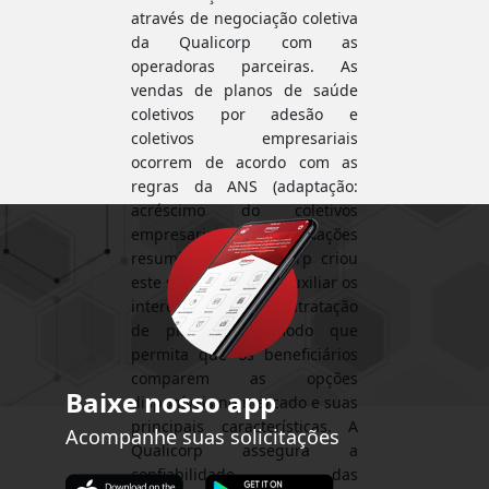
através de negociação coletiva
da Qualicorp com as
operadoras parceiras. As
vendas de planos de saúde
coletivos por adesão e
coletivos empresariais
ocorrem de acordo com as
regras da ANS (adaptação:
acréscimo do coletivos
empresariais). Informações
resumidas. A Qualicorp criou
este simulador para auxiliar os
interessados na contratação
de planos, de modo que
permita que os beneficiários
comparem as opções
Baixe nosso app
disponíveis no mercado e suas
principais características. A
Acompanhe suas solicitações
Qualicorp assegura a
confiabilidade das