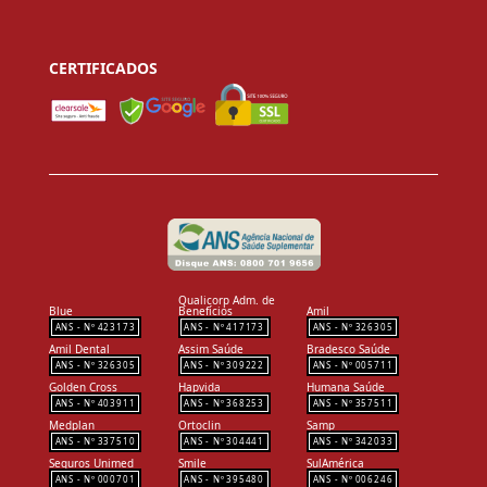
CERTIFICADOS
Qualicorp Adm. de
Blue
Benefícios
Amil
423173
417173
326305
Amil Dental
Assim Saúde
Bradesco Saúde
326305
309222
005711
Golden Cross
Hapvida
Humana Saúde
403911
368253
357511
Medplan
Ortoclin
Samp
337510
304441
342033
Seguros Unimed
Smile
SulAmérica
000701
395480
006246