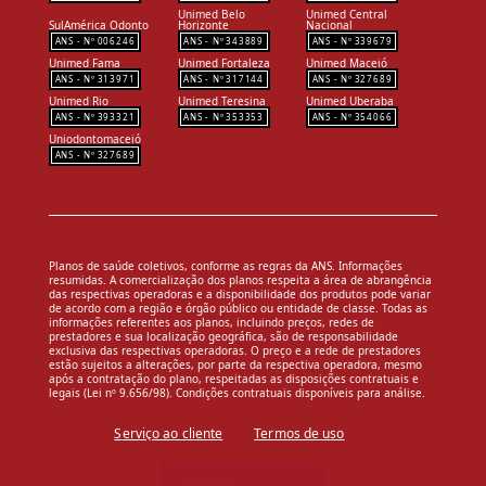
Unimed Belo
Unimed Central
SulAmérica Odonto
Horizonte
Nacional
006246
343889
339679
Unimed Fama
Unimed Fortaleza
Unimed Maceió
313971
317144
327689
Unimed Rio
Unimed Teresina
Unimed Uberaba
393321
353353
354066
Uniodontomaceió
327689
Planos de saúde coletivos, conforme as regras da ANS. Informações
resumidas. A comercialização dos planos respeita a área de abrangência
das respectivas operadoras e a disponibilidade dos produtos pode variar
de acordo com a região e órgão público ou entidade de classe. Todas as
informações referentes aos planos, incluindo preços, redes de
prestadores e sua localização geográfica, são de responsabilidade
exclusiva das respectivas operadoras. O preço e a rede de prestadores
estão sujeitos a alterações, por parte da respectiva operadora, mesmo
após a contratação do plano, respeitadas as disposições contratuais e
legais (Lei nº 9.656/98). Condições contratuais disponíveis para análise.
Serviço ao cliente
Termos de uso