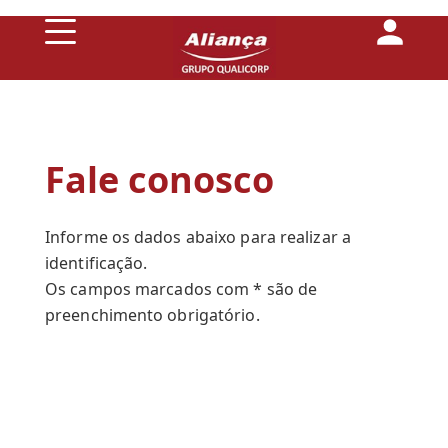
Conheça
Fale conosco
a
Aliança
Informe os dados abaixo para realizar a
identificação.
Os campos marcados com * são de
Planos
preenchimento obrigatório.
de
Saúde