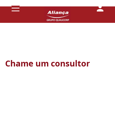
Conheça
a
Aliança
Chame um consultor
Planos
de
Saúde