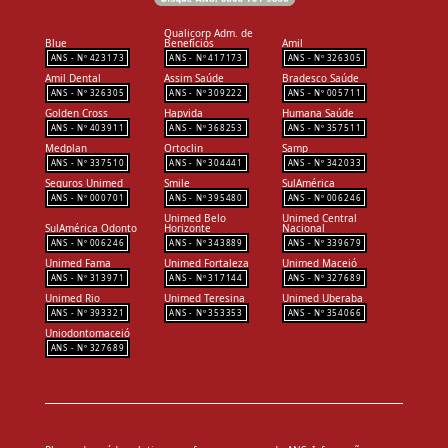
Qualicorp Adm. de
Blue
Benefícios
Amil
423173
417173
326305
Amil Dental
Assim Saúde
Bradesco Saúde
326305
309222
005711
Golden Cross
Hapvida
Humana Saúde
403911
368253
357511
Medplan
Ortoclin
Samp
337510
304441
342033
Seguros Unimed
Smile
SulAmérica
000701
395480
006246
Unimed Belo
Unimed Central
SulAmérica Odonto
Horizonte
Nacional
006246
343889
339679
Unimed Fama
Unimed Fortaleza
Unimed Maceió
313971
317144
327689
Unimed Rio
Unimed Teresina
Unimed Uberaba
393321
353353
354066
Uniodontomaceió
327689